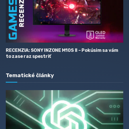
RECENZIA: SONY INZONE M10S II – Pokúsim sa vám
to zase raz spestriť
Tematické články