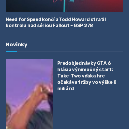
Need for Speed končí a Todd Howard stratil
kontrolu nad sériou Fallout – GSP 278
Novinky
Predobjednávky GTA 6
hlásia výnimočný štart:
Take-Two vďaka hre
očakáva tržby vo výške 8
miliárd