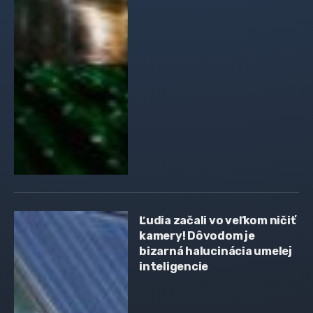
Ľudia začali vo veľkom ničiť
kamery! Dôvodom je
bizarná halucinácia umelej
inteligencie