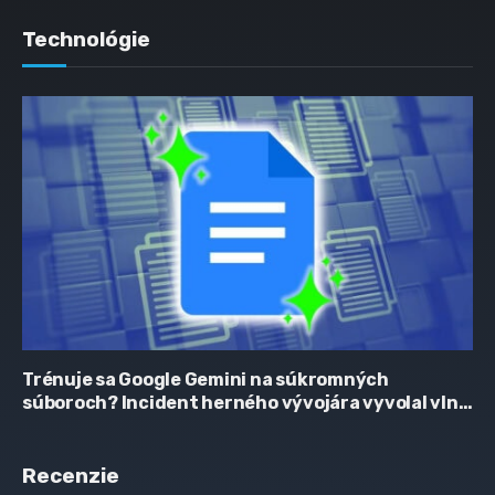
Technológie
Trénuje sa Google Gemini na súkromných
súboroch? Incident herného vývojára vyvolal vlnu
obáv
Recenzie