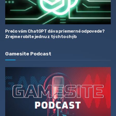
Prečo vám ChatGPT dáva priemerné odpovede?
Zrejme robíte jednu z týchto chýb
Gamesite Podcast