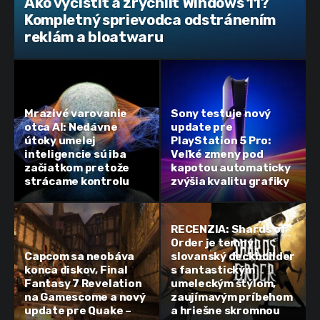
Ako vyčistiť a zrýchliť Windows 11?
Kompletný sprievodca odstránením
reklám a bloatwaru
Mrazivé varovanie
Sony testuje nový
otca AI: Nedávne
update pre
útoky umelej
PlayStation 5 Pro:
inteligencie sú iba
Veľké zmeny pod
začiatkom pretože
kapotou automaticky
strácame kontrolu
zvýšia kvalitu grafiky
RECENZIA: Shards of
Order je temný
Capcom sa neobáva
slovanský deckbuilder
konca diskov, Final
s fantastickým
Fantasy 7 Revelation
umeleckým štýlom,
na Gamescome a nový
zaujímavým príbehom
update pre Quake –
a hriešne skromnou