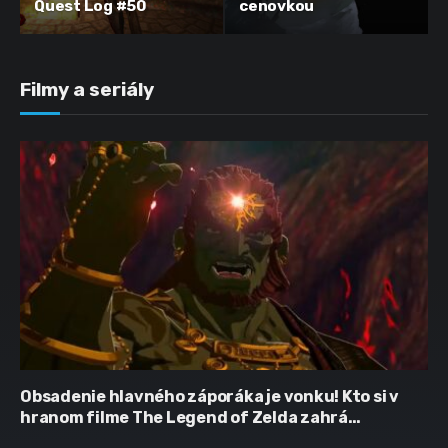
Quest Log #50
cenovkou
Filmy a seriály
Obsadenie hlavného záporáka je vonku! Kto si v
hranom filme The Legend of Zelda zahrá
Ganondorfa?