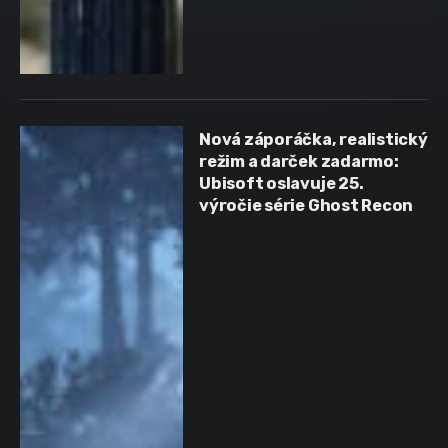
Nová záporáčka, realistický
režim a darček zadarmo:
Ubisoft oslavuje 25.
výročie série Ghost Recon