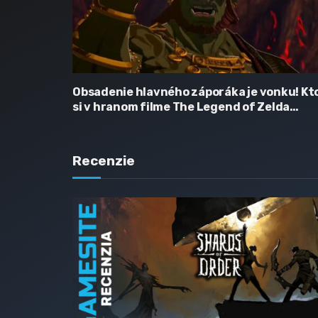
Obsadenie hlavného záporáka je vonku! Kt
si v hranom filme The Legend of Zelda
zahrá Ganondorfa?
Recenzie