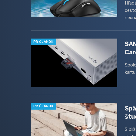
Hľadá
cesto
neun
PR ČLÁNOK
SAN
Car
Spolo
kart
PR ČLÁNOK
Spä
štu
S blí