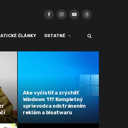
Facebook
Instagram
YouTube
Threads
ATICKÉ ČLÁNKY
OSTATNÉ
Ako vyčistiť a zrýchliť
Windows 11? Kompletný
zr
sprievodca odstránením
ačí
reklám a bloatwaru