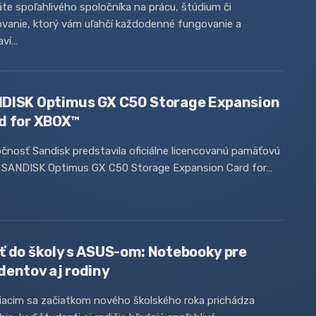
te spoľahlivého spoločníka na prácu, štúdium či
vanie, ktorý vám uľahčí každodenné fungovanie a
aví…
DISK Optimus GX C50 Storage Expansion
d for XBOX™
čnosť Sandisk predstavila oficiálne licencovanú pamäťovú
u SANDISK Optimus GX C50 Storage Expansion Card for…
ť do školy s ASUS-om: Notebooky pre
dentov aj rodiny
žiacim sa začiatkom nového školského roka prichádza