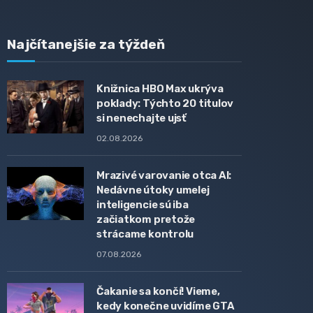
Najčítanejšie za týždeň
Knižnica HBO Max ukrýva
poklady: Týchto 20 titulov
si nenechajte ujsť
02.08.2026
Mrazivé varovanie otca AI:
Nedávne útoky umelej
inteligencie sú iba
začiatkom pretože
strácame kontrolu
07.08.2026
Čakanie sa končí! Vieme,
kedy konečne uvidíme GTA