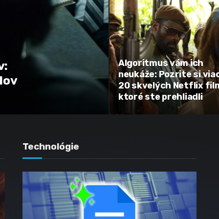
Algoritmus vám ich
v:
neukáže: Pozrite si via
lov
20 skvelých Netflix fil
ktoré ste prehliadli
Technológie