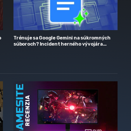
o
Trénuje sa Google Gemini na súkromných
súboroch? Incident herného vývojára
vyvolal vlnu obáv