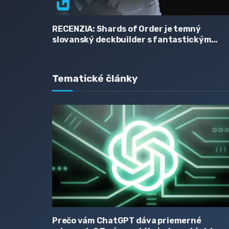
RECENZIA: Shards of Order je temný
slovanský deckbuilder s fantastickým
umeleckým štýlom, zaujímavým príbehom
a hriešne skromnou cenovkou
Tematické články
Prečo vám ChatGPT dáva priemerné