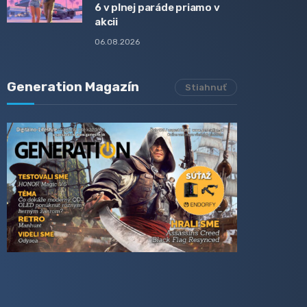
6 v plnej paráde priamo v
akcii
06.08.2026
Generation Magazín
Stiahnuť