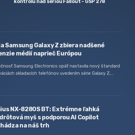
kontrolu nad sériou Fallout – GSP 278
ia Samsung Galaxy Z zbiera nadšené
enzie médií naprieč Európou
očnosť Samsung Electronics opäť nastavila nový štandard
váciách skladacích telefónov uvedením série Galaxy Z,…
ius NX-8280S BT: Extrémne ľahká
drôtová myš s podporou AI Copilot
chádza na náš trh