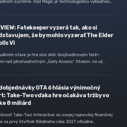
ľadnom systéme. Rad Magic je technologickou výkladnou…
VIEW: Fatekeeper vyzerá tak, ako si
dstavujem, že by mohlo vyzerať The Elder
lls VI
uálnom stave je hra síce skôr dvojhodinovým tech-
m než plnohodnotným „Early Access“ titulom, no už…
dobjednávky GTA 6 hlásia výnimočný
rt: Take-Two vďaka hre očakáva tržby vo
ke 8 miliárd
čnosť Take-Two Interactive vo svojej najnovšej finančnej
e za prvý štvrťrok fiškálneho roka 2027 oficiálne…