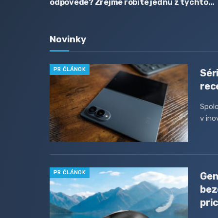
odpovede? Zrejme robíte jednu z týchto
chýb
Novinky
PR ČLÁNOK
Sér
rec
Spol
v ino
PR ČLÁNOK
Gen
bez
pri