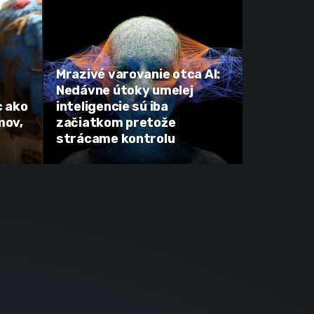
Mrazivé varovanie otca AI:
Nedávne útoky umelej
c ako
inteligencie sú iba
mov,
začiatkom pretože
strácame kontrolu