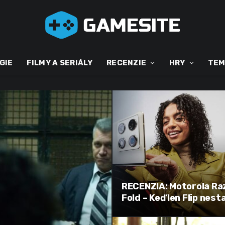
GIE
FILMY A SERIÁLY
RECENZIE
HRY
TEM
RECENZIA: Motorola Ra
Fold – Keď len Flip nest