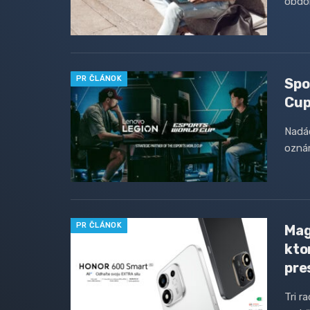
obdob
PR ČLÁNOK
Spo
Cup
Nadá
oznám
PR ČLÁNOK
Mag
kto
pre
Tri r