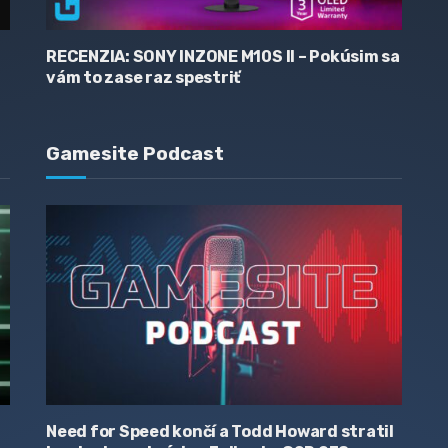
RECENZIA: SONY INZONE M10S II – Pokúsim sa
vám to zase raz spestriť
Gamesite Podcast
Need for Speed končí a Todd Howard stratil