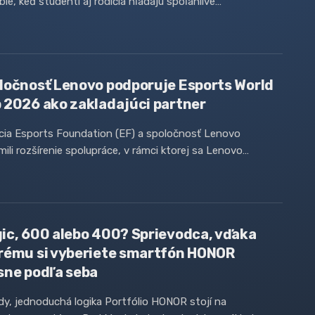
ie, keď študenti aj rodičia hľadajú spoľahlivé…
ločnosť Lenovo podporuje Esports World
 2026 ako zakladajúci partner
cia Esports Foundation (EF) a spoločnosť Lenovo
ili rozšírenie spolupráce, v rámci ktorej sa Lenovo…
ic, 600 alebo 400? Sprievodca, vďaka
rému si vyberiete smartfón HONOR
sne podľa seba
ady, jednoduchá logika Portfólio HONOR stojí na