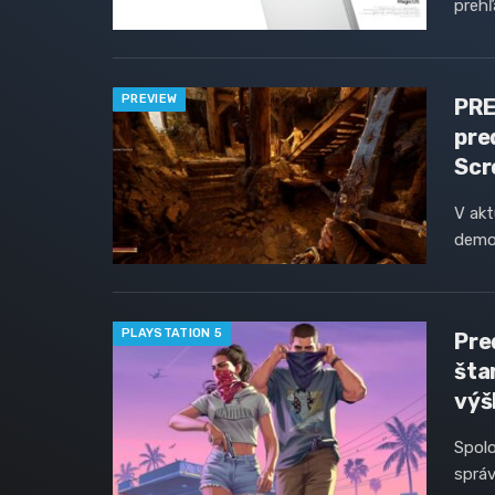
preh
PREVIEW
PRE
pre
Scro
V akt
demo
PLAYSTATION 5
Pre
šta
výš
Spolo
správ