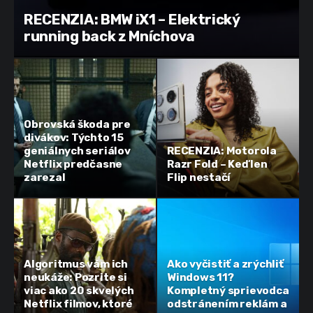
RECENZIA: BMW iX1 – Elektrický
running back z Mníchova
Obrovská škoda pre
divákov: Týchto 15
geniálnych seriálov
RECENZIA: Motorola
Netflix predčasne
Razr Fold – Keď len
zarezal
Flip nestačí
Algoritmus vám ich
Ako vyčistiť a zrýchliť
neukáže: Pozrite si
Windows 11?
viac ako 20 skvelých
Kompletný sprievodca
Netflix filmov, ktoré
odstránením reklám a