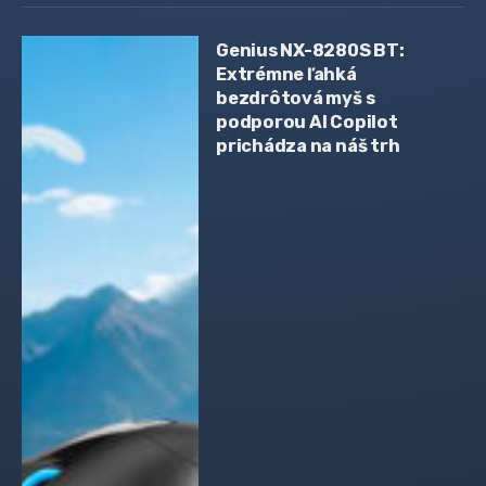
Genius NX-8280S BT:
Extrémne ľahká
bezdrôtová myš s
podporou AI Copilot
prichádza na náš trh