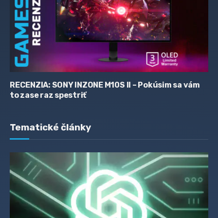
RECENZIA: SONY INZONE M10S II – Pokúsim sa vám
to zase raz spestriť
Tematické články