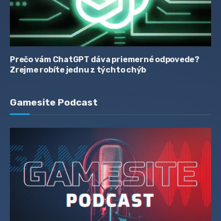
Prečo vám ChatGPT dáva priemerné odpovede?
Zrejme robíte jednu z týchto chýb
Gamesite Podcast