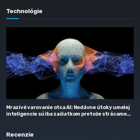
Technológie
Mrazivé varovanie otca AI: Nedávne útoky umelej
inteligencie sú iba začiatkom pretože strácame
kontrolu
Recenzie