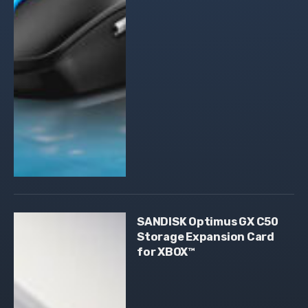
SANDISK Optimus GX C50
Storage Expansion Card
for XBOX™