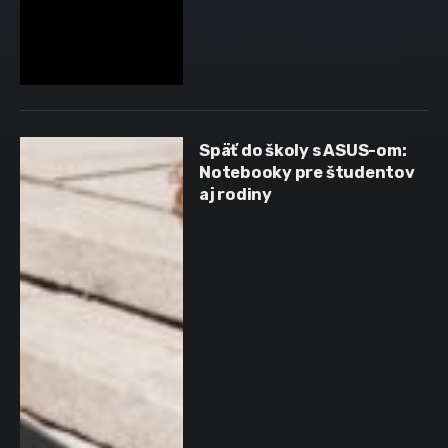
Späť do školy s ASUS-om:
Notebooky pre študentov
aj rodiny