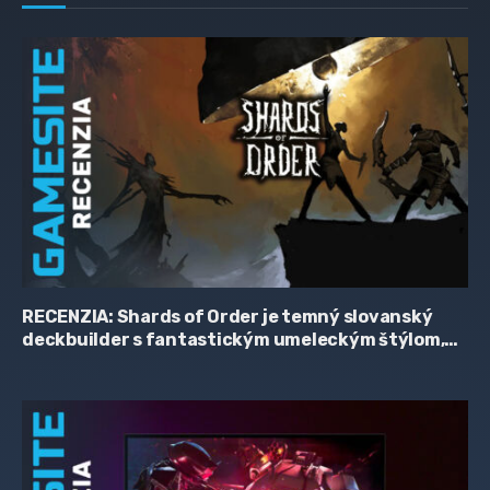
RECENZIA: Shards of Order je temný slovanský
deckbuilder s fantastickým umeleckým štýlom,
zaujímavým príbehom a hriešne skromnou
cenovkou