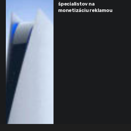
špecialistov na
monetizáciu reklamou