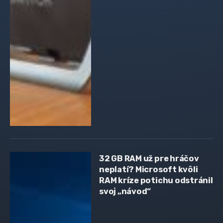
32 GB RAM už pre hráčov
neplatí? Microsoft kvôli
RAM kríze potichu odstránil
svoj „návod“