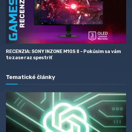
RECENZIA: SONY INZONE M10S II – Pokúsim sa vám
to zase raz spestriť
Tematické články