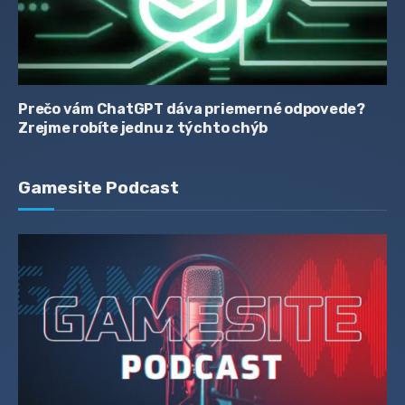
Prečo vám ChatGPT dáva priemerné odpovede?
Zrejme robíte jednu z týchto chýb
Gamesite Podcast