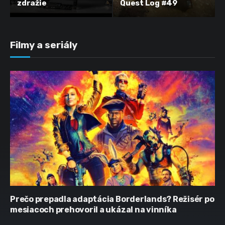
zdražie
Quest Log #49
Filmy a seriály
Prečo prepadla adaptácia Borderlands? Režisér po
mesiacoch prehovoril a ukázal na vinníka