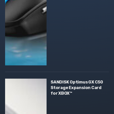
SANDISK Optimus GX C50
Storage Expansion Card
for XBOX™