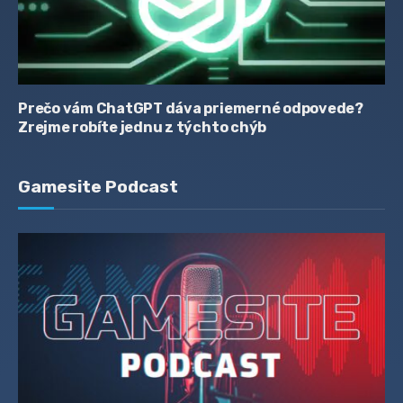
Prečo vám ChatGPT dáva priemerné odpovede?
Zrejme robíte jednu z týchto chýb
Gamesite Podcast