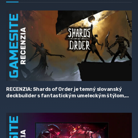
RECENZIA: Shards of Order je temný slovanský
deckbuilder s fantastickým umeleckým štýlom,
zaujímavým príbehom a hriešne skromnou
cenovkou