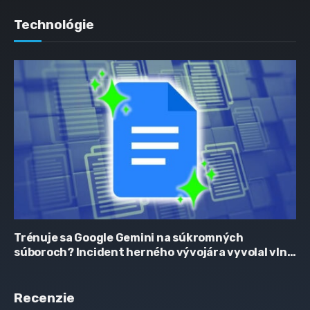
Technológie
Trénuje sa Google Gemini na súkromných
súboroch? Incident herného vývojára vyvolal vlnu
obáv
Recenzie