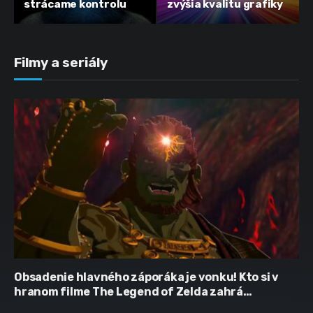
strácame kontrolu
zvýšia kvalitu grafiky
Filmy a seriály
Obsadenie hlavného záporáka je vonku! Kto si v
hranom filme The Legend of Zelda zahrá
Ganondorfa?