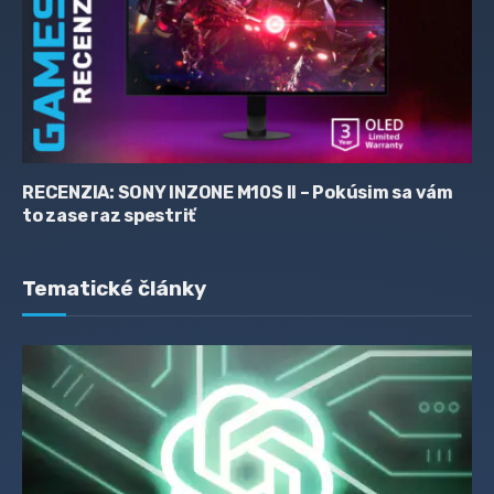
RECENZIA: SONY INZONE M10S II – Pokúsim sa vám
to zase raz spestriť
Tematické články