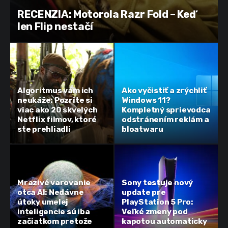
RECENZIA: Motorola Razr Fold – Keď
len Flip nestačí
Algoritmus vám ich
Ako vyčistiť a zrýchliť
neukáže: Pozrite si
Windows 11?
viac ako 20 skvelých
Kompletný sprievodca
Netflix filmov, ktoré
odstránením reklám a
ste prehliadli
bloatwaru
Mrazivé varovanie
Sony testuje nový
otca AI: Nedávne
update pre
útoky umelej
PlayStation 5 Pro:
inteligencie sú iba
Veľké zmeny pod
začiatkom pretože
kapotou automaticky