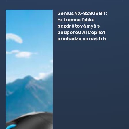
Genius NX-8280S BT:
Extrémne ľahká
bezdrôtová myš s
podporou AI Copilot
prichádza na náš trh