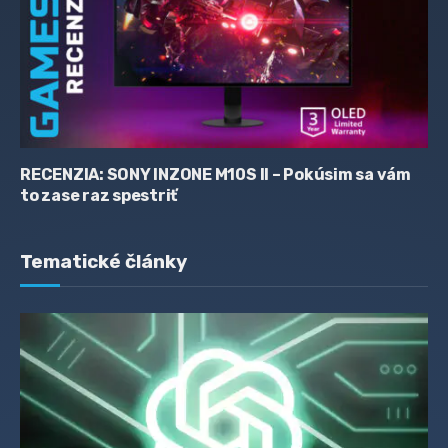
RECENZIA: SONY INZONE M10S II – Pokúsim sa vám
to zase raz spestriť
Tematické články