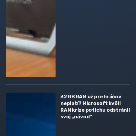
32 GB RAM už pre hráčov
neplatí? Microsoft kvôli
RAM kríze potichu odstránil
svoj „návod“