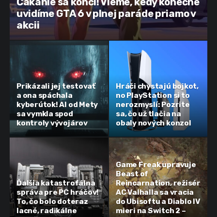
Čakanie sa končí! Vieme, kedy konečne
uvidíme GTA 6 v plnej paráde priamo v
akcii
Prikázali jej testovať
Hráči chystajú bojkot,
a ona spáchala
no PlayStation si to
kyberútok! AI od Mety
nerozmyslí: Pozrite
sa vymkla spod
sa, čo už tlačia na
kontroly vývojárov
obaly nových konzol
Game Freak upravuje
Beast of
Ďalšia katastrofálna
Reincarnation, režisér
správa pre PC hráčov!
AC Valhalla sa vracia
To, čo bolo doteraz
do Ubisoftu a Diablo IV
lacné, radikálne
mieri na Switch 2 –