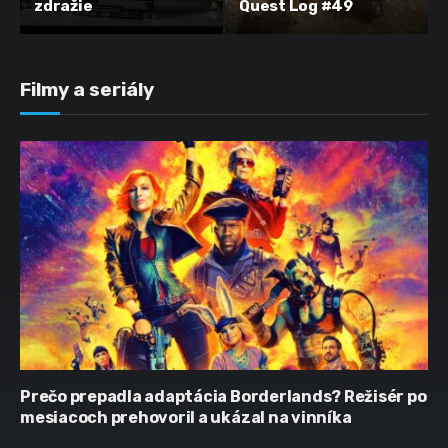
zdražie
Quest Log #49
Filmy a seriály
Prečo prepadla adaptácia Borderlands? Režisér po
mesiacoch prehovoril a ukázal na vinníka