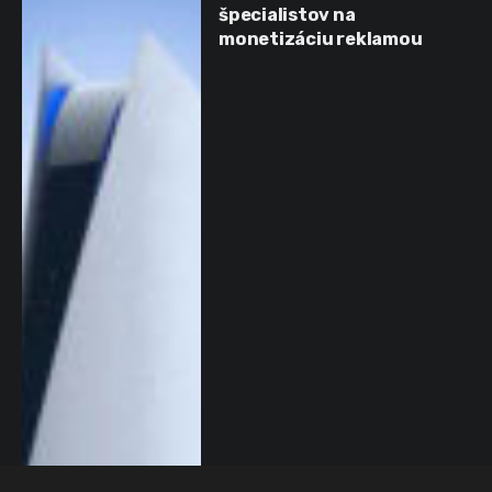
špecialistov na
monetizáciu reklamou