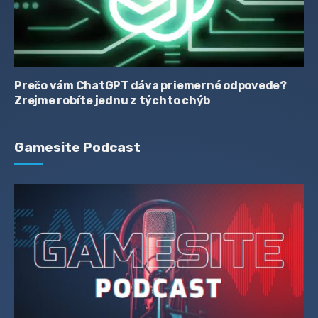
Prečo vám ChatGPT dáva priemerné odpovede?
Zrejme robíte jednu z týchto chýb
Gamesite Podcast