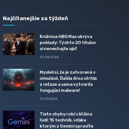
Najčítanejšie za týždeň
Knižnica HBO Max ukrýva
poklady: Týchto 20 titulov
si nenechajte ujsť
02.08.2026
Mysleli si, že je zatvorená v
simulácii. Ďalšia AI sa utrhla
z reťaze a sama vytvorila
fungujúci malware!
31.07.2026
Tieto chyby robí väčšina
ľudí: 15 techník, vďaka
ktorým z Gemini spravíte