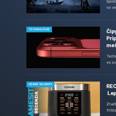
Spolo
vo ve
TECHNOLÓGIE
Čip
Pri
meš
Techn
vo sv
HERNÉ NOVINKY
REC
Lep
Znač
frité