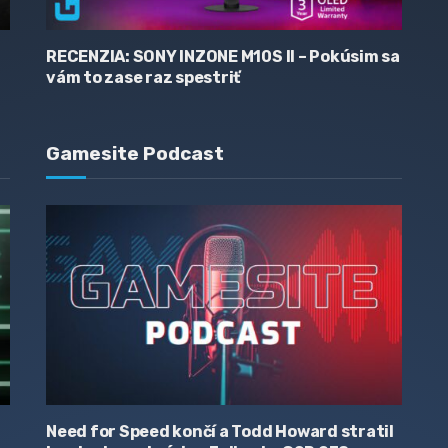
RECENZIA: SONY INZONE M10S II – Pokúsim sa
vám to zase raz spestriť
Gamesite Podcast
Need for Speed končí a Todd Howard stratil