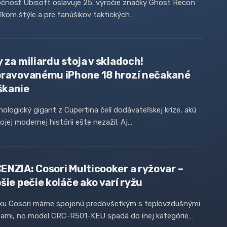
čnosť Ubisoft oslavuje 25. výročie značky Ghost Recon
ľkom štýle a pre fanúšikov taktických…
y za miliardu stoja v skladoch!
pravovanému iPhone 18 hrozí nečakané
kanie
ologický gigant z Cupertina čelí dodávateľskej kríze, akú
ojej modernej histórii ešte nezažil. Aj…
ENZIA: Cosori Multicooker a ryžovar –
šie pečie koláče ako varí ryžu
ku Cosori máme spojenú predovšetkým s teplovzdušnými
zami, no model CRC-R501-KEU spadá do inej kategórie…