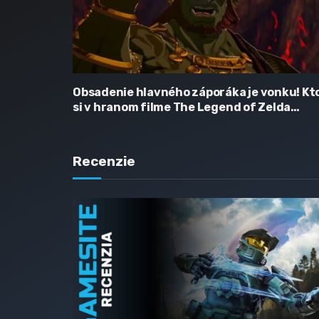
Obsadenie hlavného záporáka je vonku! Kt
si v hranom filme The Legend of Zelda
zahrá Ganondorfa?
Recenzie