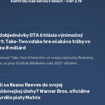
kontrolu nad sériou Fallout – GSP 278
dobjednávky GTA 6 hlásia výnimočný
rt: Take-Two vďaka hre očakáva tržby vo
ke 8 miliárd
čnosť Take-Two Interactive vo svojej najnovšej finančnej
e za prvý štvrťrok fiškálneho roka 2027 oficiálne…
ti sa Keanu Reeves do svojej
slávnejšej úlohy? Warner Bros. oficiálne
vrdilo piaty Matrix