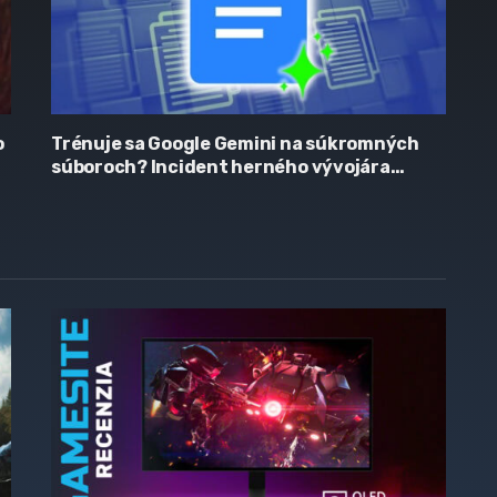
o
Trénuje sa Google Gemini na súkromných
súboroch? Incident herného vývojára
vyvolal vlnu obáv