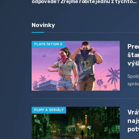
odpovede? Zrejme robíte jednu z týchto
chýb
Novinky
PLAYSTATION 5
Pre
šta
výš
Spolo
správ
FILMY A SERIÁLY
Vrá
naj
pot