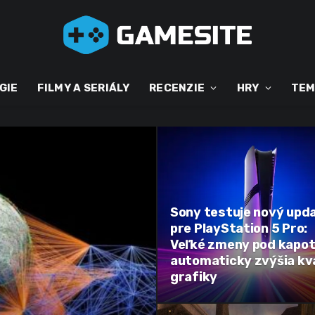
GIE
FILMY A SERIÁLY
RECENZIE
HRY
TEM
Sony testuje nový upd
pre PlayStation 5 Pro:
Veľké zmeny pod kapo
automaticky zvýšia kva
grafiky