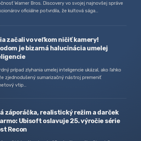
čnosť Warner Bros. Discovery vo svojej najnovšej správe
kcionárov oficiálne potvrdila, že kultová sága…
ia začali vo veľkom ničiť kamery!
odom je bizarná halucinácia umelej
eligencie
dný prípad zlyhania umelej inteligencie ukázal, ako ľahko
že zjednodušený sumarizačný nástroj premeniť
netový vtip…
á záporáčka, realistický režim a darček
armo: Ubisoft oslavuje 25. výročie série
st Recon