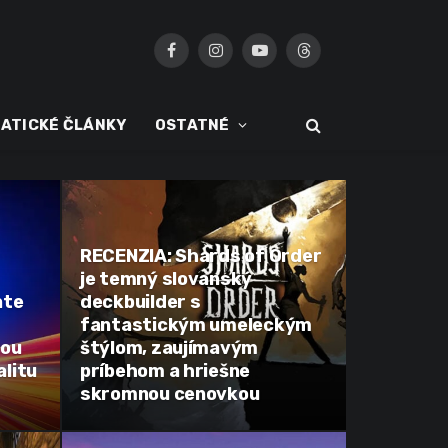
Facebook
Instagram
YouTube
Threads
ATICKÉ ČLÁNKY
OSTATNÉ
RECENZIA: Shards of Order
je temný slovanský
ate
deckbuilder s
fantastickým umeleckým
tou
štýlom, zaujímavým
litu
príbehom a hriešne
skromnou cenovkou