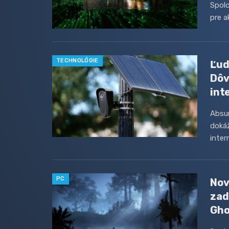
Spolo
pre a
TECHNOLÓGIE
Ľud
Dôv
int
Absur
doká
inter
PC
Nov
zad
Gho