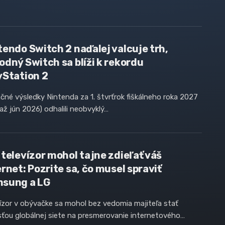
tendo Switch 2 naďalej valcuje trh,
odný Switch sa blíži k rekordu
yStation 2
čné výsledky Nintenda za 1. štvrťrok fiškálneho roka 2027
l až jún 2026) odhalili neobvyklý…
 televízor mohol tajne zdieľať váš
ernet: Pozrite sa, čo musel spraviť
sung a LG
ízor v obývačke sa mohol bez vedomia majiteľa stať
ťou globálnej siete na presmerovanie internetového…