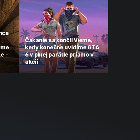
nca
Čakanie sa končí! Vieme,
ome
kedy konečne uvidíme GTA
e –
6 v plnej paráde priamo v
akcii