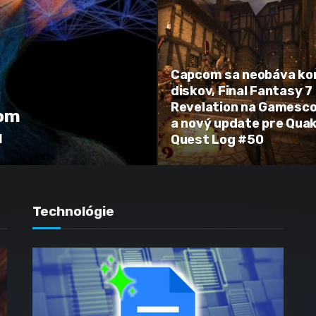
Capcom sa neobáva ko
diskov, Final Fantasy 7
Revelation na Gamesc
kom
a nový update pre Quak
u
Quest Log #50
Technológie