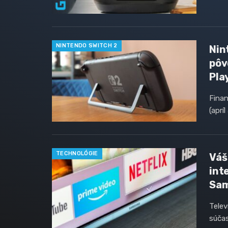
NINTENDO SWITCH 2
Nin
pôv
Pla
Finan
(aprí
TECHNOLÓGIE
Váš
int
Sam
Telev
súčas