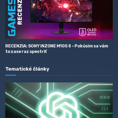
RECENZIA: SONY INZONE M10S II – Pokúsim sa vám
to zase raz spestriť
Tematické články