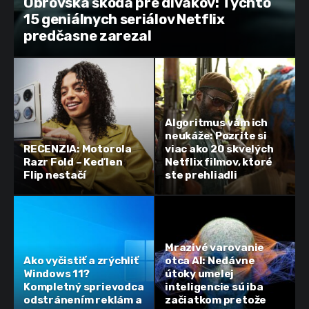
Obrovská škoda pre divákov: Týchto
15 geniálnych seriálov Netflix
predčasne zarezal
Algoritmus vám ich
neukáže: Pozrite si
RECENZIA: Motorola
viac ako 20 skvelých
Razr Fold – Keď len
Netflix filmov, ktoré
Flip nestačí
ste prehliadli
Mrazivé varovanie
Ako vyčistiť a zrýchliť
otca AI: Nedávne
Windows 11?
útoky umelej
Kompletný sprievodca
inteligencie sú iba
odstránením reklám a
začiatkom pretože