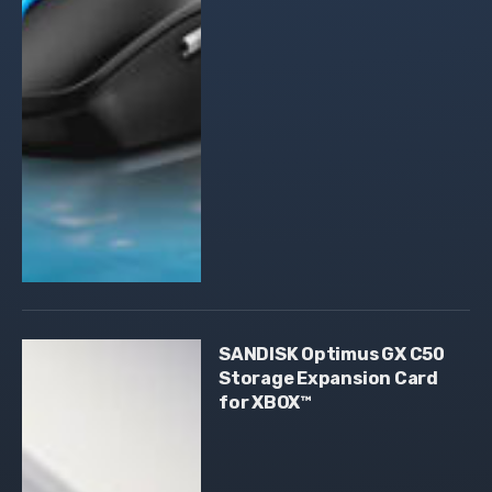
SANDISK Optimus GX C50
Storage Expansion Card
for XBOX™