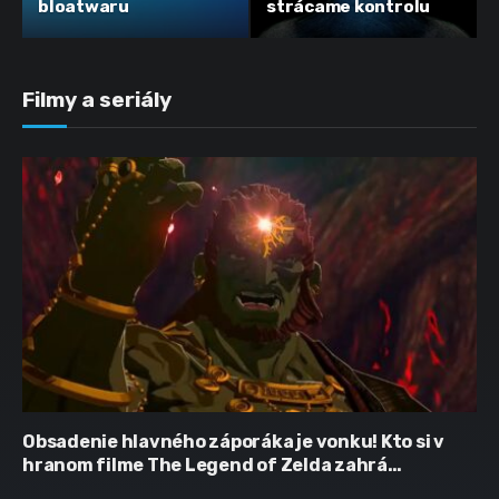
bloatwaru
strácame kontrolu
Filmy a seriály
Obsadenie hlavného záporáka je vonku! Kto si v
hranom filme The Legend of Zelda zahrá
Ganondorfa?