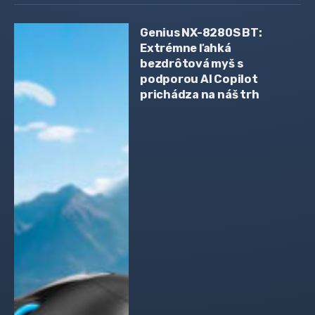
Genius NX-8280S BT:
Extrémne ľahká
bezdrôtová myš s
podporou AI Copilot
prichádza na náš trh