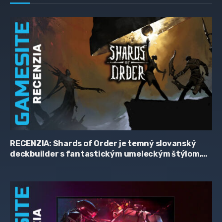
RECENZIA: Shards of Order je temný slovanský
deckbuilder s fantastickým umeleckým štýlom,
zaujímavým príbehom a hriešne skromnou
cenovkou