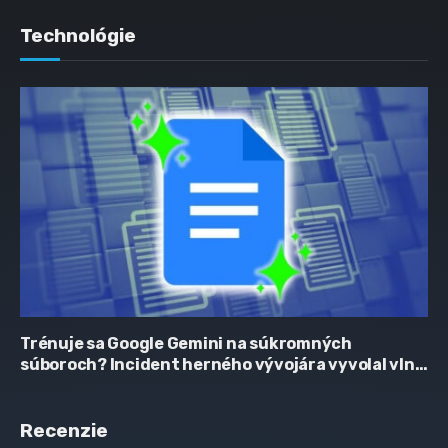
Technológie
Trénuje sa Google Gemini na súkromných
súboroch? Incident herného vývojára vyvolal vlnu
obáv
Recenzie