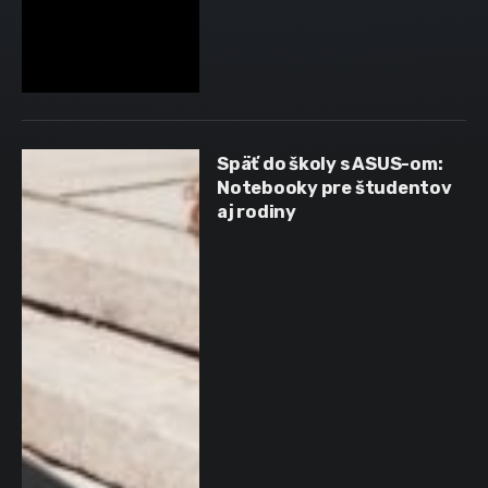
Späť do školy s ASUS-om:
Notebooky pre študentov
aj rodiny