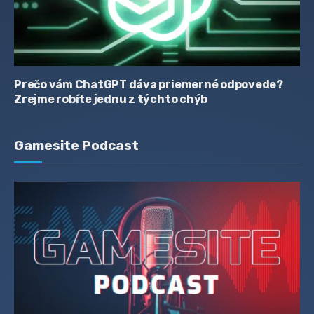
Prečo vám ChatGPT dáva priemerné odpovede?
Zrejme robíte jednu z týchto chýb
Gamesite Podcast