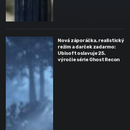
Nová záporáčka, realistický
režim a darček zadarmo:
Ubisoft oslavuje 25.
výročie série Ghost Recon