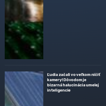
Ľudia začali vo veľkom ničiť
kamery! Dôvodom je
bizarná halucinácia umelej
inteligencie