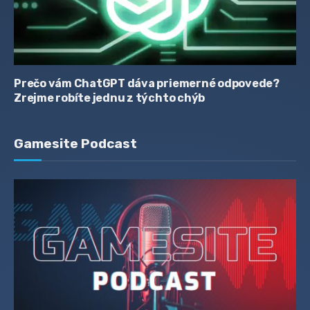
Prečo vám ChatGPT dáva priemerné odpovede?
Zrejme robíte jednu z týchto chýb
Gamesite Podcast