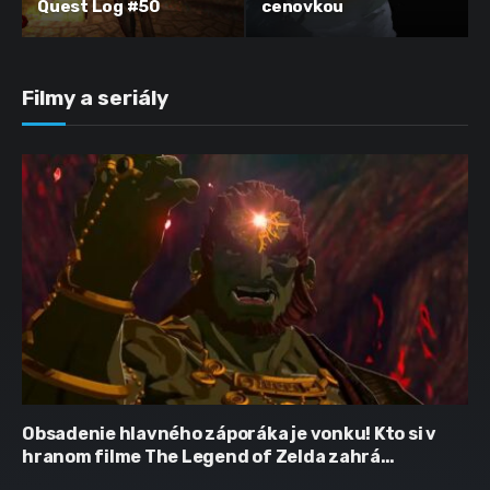
Quest Log #50
cenovkou
Filmy a seriály
Obsadenie hlavného záporáka je vonku! Kto si v
hranom filme The Legend of Zelda zahrá
Ganondorfa?