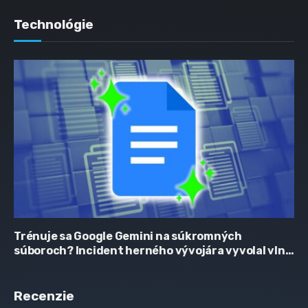
Technológie
Trénuje sa Google Gemini na súkromných
súboroch? Incident herného vývojára vyvolal vlnu
obáv
Recenzie