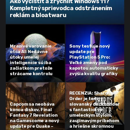
Ako vyčistiť a zrýchliť Windows 11?
Kompletný sprievodca odstránením
reklám a bloatwaru
Mrazivé varovanie
Sony testuje nový
otca AI: Nedávne
update pre
útoky umelej
PlayStation 5 Pro:
inteligencie sú iba
Veľké zmeny pod
začiatkom pretože
kapotou automaticky
strácame kontrolu
zvýšia kvalitu grafiky
RECENZIA: Shards of
Order je temný
Capcom sa neobáva
slovanský deckbuilder
konca diskov, Final
s fantastickým
Fantasy 7 Revelation
umeleckým štýlom,
na Gamescome a nový
zaujímavým príbehom
update pre Quake –
a hriešne skromnou