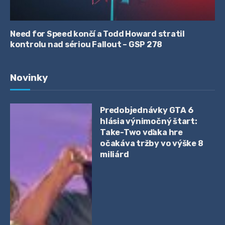
Need for Speed končí a Todd Howard stratil
kontrolu nad sériou Fallout – GSP 278
Novinky
Predobjednávky GTA 6
hlásia výnimočný štart:
Take-Two vďaka hre
očakáva tržby vo výške 8
miliárd