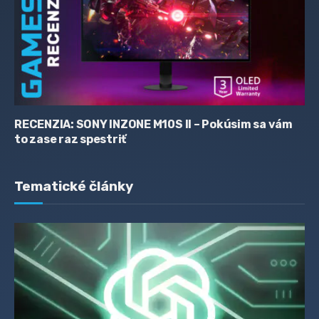
RECENZIA: SONY INZONE M10S II – Pokúsim sa vám
to zase raz spestriť
Tematické články