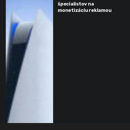
špecialistov na
monetizáciu reklamou