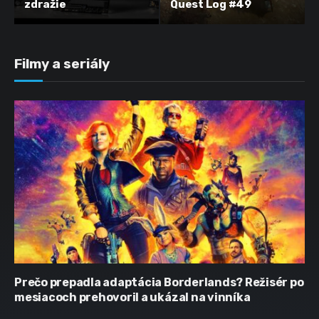
zdražie
Quest Log #49
Filmy a seriály
Prečo prepadla adaptácia Borderlands? Režisér po
mesiacoch prehovoril a ukázal na vinníka