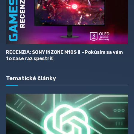
RECENZIA: SONY INZONE M10S II – Pokúsim sa vám
to zase raz spestriť
Tematické články