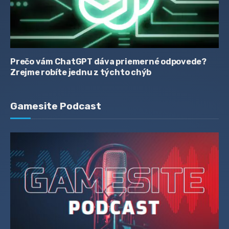
Prečo vám ChatGPT dáva priemerné odpovede?
Zrejme robíte jednu z týchto chýb
Gamesite Podcast