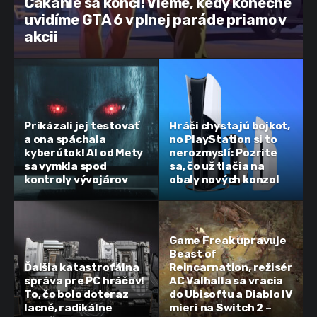
Čakanie sa končí! Vieme, kedy konečne
uvidíme GTA 6 v plnej paráde priamo v
akcii
Prikázali jej testovať
Hráči chystajú bojkot,
a ona spáchala
no PlayStation si to
kyberútok! AI od Mety
nerozmyslí: Pozrite
sa vymkla spod
sa, čo už tlačia na
kontroly vývojárov
obaly nových konzol
Game Freak upravuje
Beast of
Ďalšia katastrofálna
Reincarnation, režisér
správa pre PC hráčov!
AC Valhalla sa vracia
To, čo bolo doteraz
do Ubisoftu a Diablo IV
lacné, radikálne
mieri na Switch 2 –