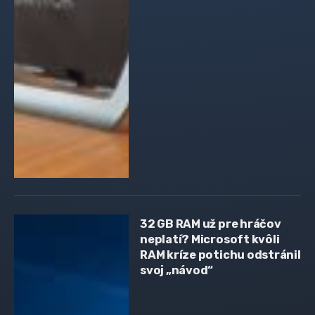
32 GB RAM už pre hráčov
neplatí? Microsoft kvôli
RAM kríze potichu odstránil
svoj „návod“