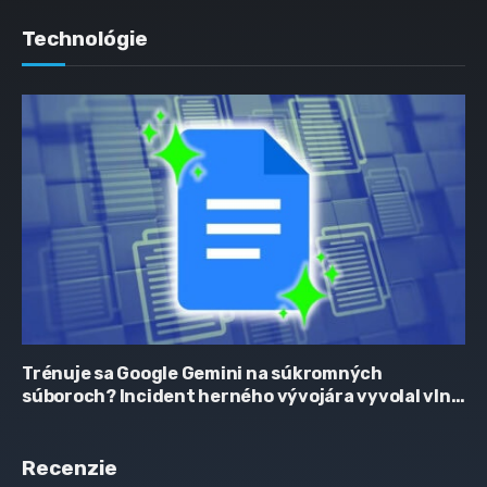
Technológie
Trénuje sa Google Gemini na súkromných
súboroch? Incident herného vývojára vyvolal vlnu
obáv
Recenzie