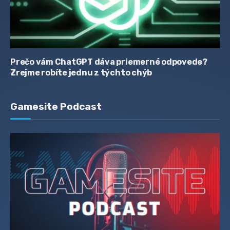
Prečo vám ChatGPT dáva priemerné odpovede?
Zrejme robíte jednu z týchto chýb
Gamesite Podcast