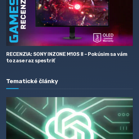
RECENZIA: SONY INZONE M10S II – Pokúsim sa vám
to zase raz spestriť
Tematické články