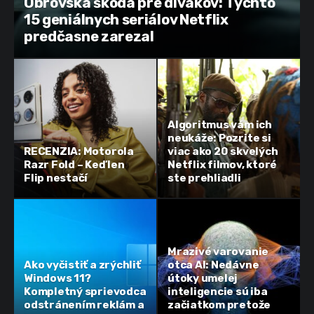
Obrovská škoda pre divákov: Týchto
15 geniálnych seriálov Netflix
predčasne zarezal
Algoritmus vám ich
neukáže: Pozrite si
RECENZIA: Motorola
viac ako 20 skvelých
Razr Fold – Keď len
Netflix filmov, ktoré
Flip nestačí
ste prehliadli
Mrazivé varovanie
Ako vyčistiť a zrýchliť
otca AI: Nedávne
Windows 11?
útoky umelej
Kompletný sprievodca
inteligencie sú iba
odstránením reklám a
začiatkom pretože