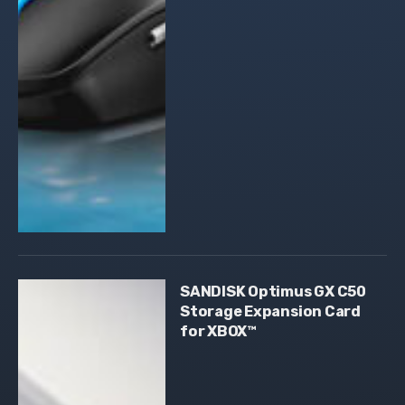
SANDISK Optimus GX C50
Storage Expansion Card
for XBOX™