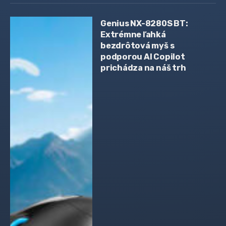
Genius NX-8280S BT:
Extrémne ľahká
bezdrôtová myš s
podporou AI Copilot
prichádza na náš trh