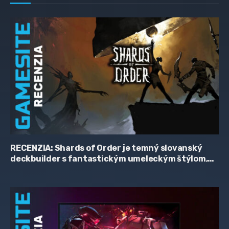
RECENZIA: Shards of Order je temný slovanský
deckbuilder s fantastickým umeleckým štýlom,
zaujímavým príbehom a hriešne skromnou
cenovkou