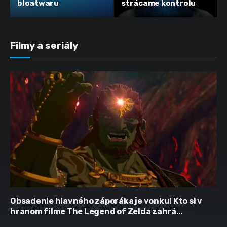
bloatwaru
strácame kontrolu
Filmy a seriály
Obsadenie hlavného záporáka je vonku! Kto si v
hranom filme The Legend of Zelda zahrá
Ganondorfa?