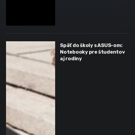
Späť do školy s ASUS-om:
Notebooky pre študentov
aj rodiny