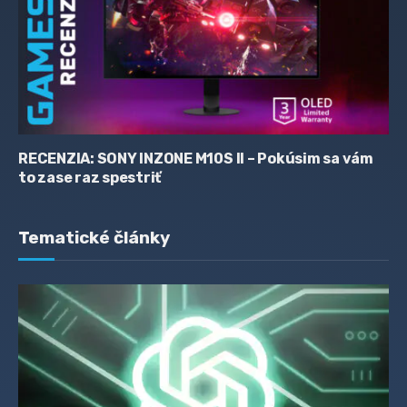
RECENZIA: SONY INZONE M10S II – Pokúsim sa vám
to zase raz spestriť
Tematické články