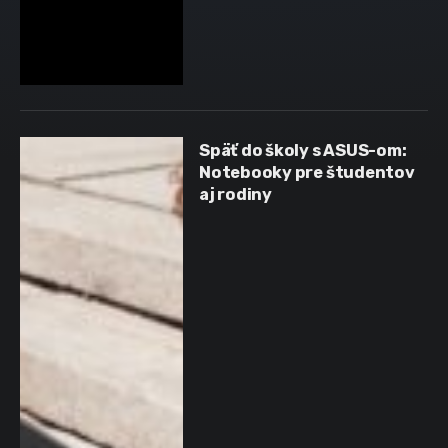
Späť do školy s ASUS-om:
Notebooky pre študentov
aj rodiny