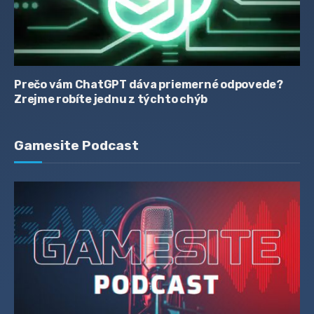
Prečo vám ChatGPT dáva priemerné odpovede?
Zrejme robíte jednu z týchto chýb
Gamesite Podcast