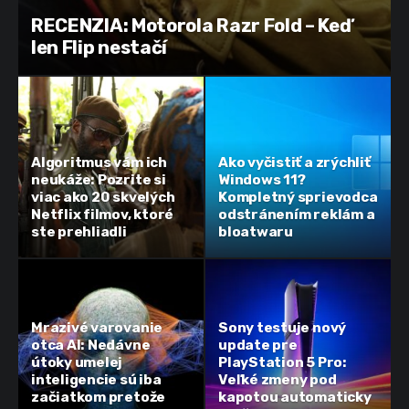
RECENZIA: Motorola Razr Fold – Keď
len Flip nestačí
Algoritmus vám ich
Ako vyčistiť a zrýchliť
neukáže: Pozrite si
Windows 11?
viac ako 20 skvelých
Kompletný sprievodca
Netflix filmov, ktoré
odstránením reklám a
ste prehliadli
bloatwaru
Mrazivé varovanie
Sony testuje nový
otca AI: Nedávne
update pre
útoky umelej
PlayStation 5 Pro:
inteligencie sú iba
Veľké zmeny pod
začiatkom pretože
kapotou automaticky