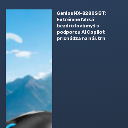
Genius NX-8280S BT:
Extrémne ľahká
bezdrôtová myš s
podporou AI Copilot
prichádza na náš trh