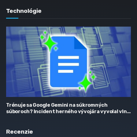
Technológie
Trénuje sa Google Gemini na súkromných
súboroch? Incident herného vývojára vyvolal vlnu
obáv
Recenzie