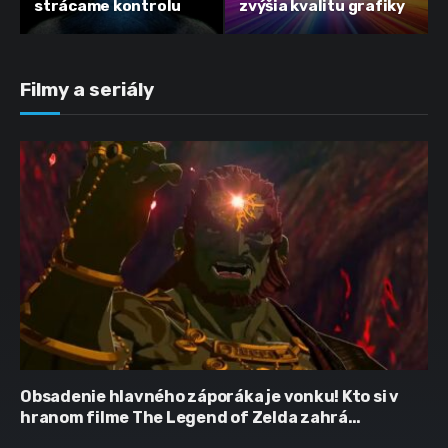
strácame kontrolu
zvýšia kvalitu grafiky
Filmy a seriály
Obsadenie hlavného záporáka je vonku! Kto si v
hranom filme The Legend of Zelda zahrá
Ganondorfa?