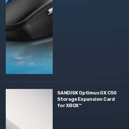
SANDISK Optimus GX C50
Storage Expansion Card
for XBOX™