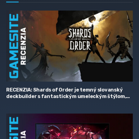
RECENZIA: Shards of Order je temný slovanský
deckbuilder s fantastickým umeleckým štýlom,
zaujímavým príbehom a hriešne skromnou
cenovkou