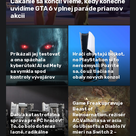
Čakanie sa končí! Vieme, kedy konečne
uvidíme GTA 6 v plnej paráde priamo v
akcii
Prikázali jej testovať
Hráči chystajú bojkot,
a ona spáchala
no PlayStation si to
kyberútok! AI od Mety
nerozmyslí: Pozrite
sa vymkla spod
sa, čo už tlačia na
kontroly vývojárov
obaly nových konzol
Game Freak upravuje
Beast of
Ďalšia katastrofálna
Reincarnation, režisér
správa pre PC hráčov!
AC Valhalla sa vracia
To, čo bolo doteraz
do Ubisoftu a Diablo IV
lacné, radikálne
mieri na Switch 2 –