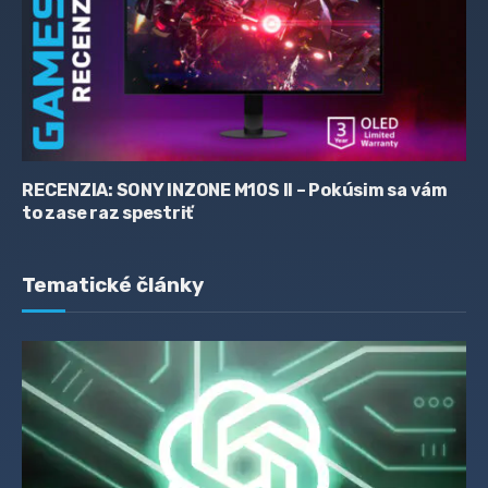
RECENZIA: SONY INZONE M10S II – Pokúsim sa vám
to zase raz spestriť
Tematické články