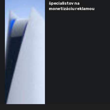
špecialistov na
monetizáciu reklamou