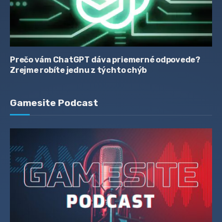
Prečo vám ChatGPT dáva priemerné odpovede?
Zrejme robíte jednu z týchto chýb
Gamesite Podcast