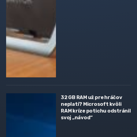
32 GB RAM už pre hráčov
neplatí? Microsoft kvôli
RAM kríze potichu odstránil
svoj „návod“