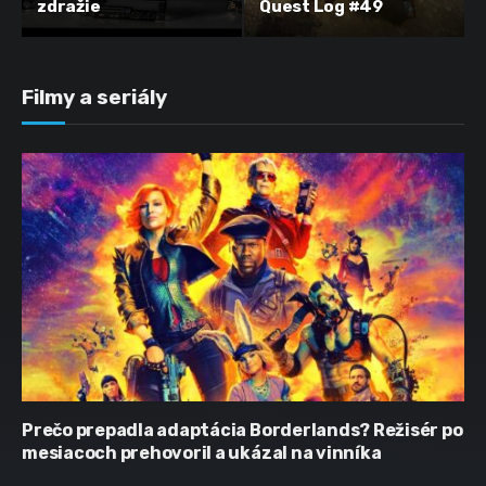
zdražie
Quest Log #49
Filmy a seriály
Prečo prepadla adaptácia Borderlands? Režisér po
mesiacoch prehovoril a ukázal na vinníka