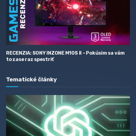
RECENZIA: SONY INZONE M10S II – Pokúsim sa vám
to zase raz spestriť
Tematické články