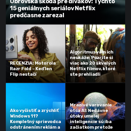
Obrovská škoda pre divákov: Týchto
15 geniálnych seriálov Netflix
predčasne zarezal
Algoritmus vám ich
neukáže: Pozrite si
RECENZIA: Motorola
viac ako 20 skvelých
Razr Fold – Keď len
Netflix filmov, ktoré
Flip nestačí
ste prehliadli
Mrazivé varovanie
Ako vyčistiť a zrýchliť
otca AI: Nedávne
Windows 11?
útoky umelej
Kompletný sprievodca
inteligencie sú iba
odstránením reklám a
začiatkom pretože