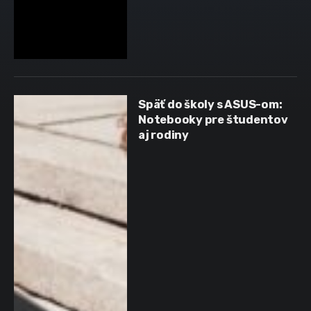
Späť do školy s ASUS-om:
Notebooky pre študentov
aj rodiny