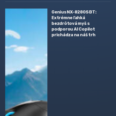
Genius NX-8280S BT:
Extrémne ľahká
bezdrôtová myš s
podporou AI Copilot
prichádza na náš trh