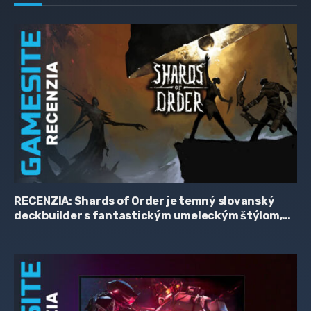
RECENZIA: Shards of Order je temný slovanský
deckbuilder s fantastickým umeleckým štýlom,
zaujímavým príbehom a hriešne skromnou
cenovkou