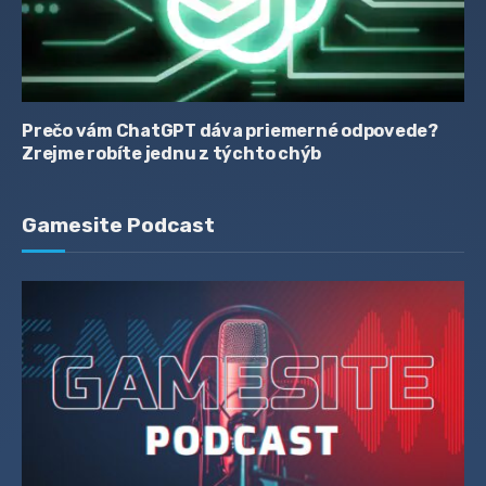
Prečo vám ChatGPT dáva priemerné odpovede?
Zrejme robíte jednu z týchto chýb
Gamesite Podcast