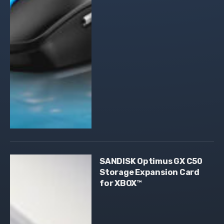
SANDISK Optimus GX C50
Storage Expansion Card
for XBOX™