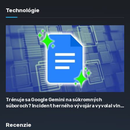
Technológie
Trénuje sa Google Gemini na súkromných
súboroch? Incident herného vývojára vyvolal vlnu
obáv
Recenzie